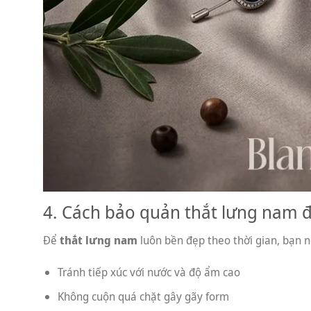
4. Cách bảo quản thắt lưng nam 
Để
thắt lưng nam
luôn bền đẹp theo thời gian, bạn n
Tránh tiếp xúc với nước và độ ẩm cao
Không cuộn quá chặt gây gãy form