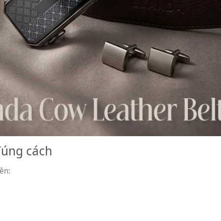
đúng cách
ên: