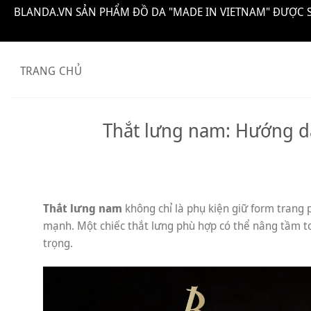
BLANDA.VN SẢN PHẨM ĐỒ DA "MADE IN VIETNAM" ĐƯỢC S
Bỏ
qua
TRANG CHỦ
nội
dung
Thắt lưng nam: Hướng d
Thắt lưng nam
không chỉ là phụ kiện giữ form trang 
mạnh. Một chiếc thắt lưng phù hợp có thể nâng tầm to
trọng.