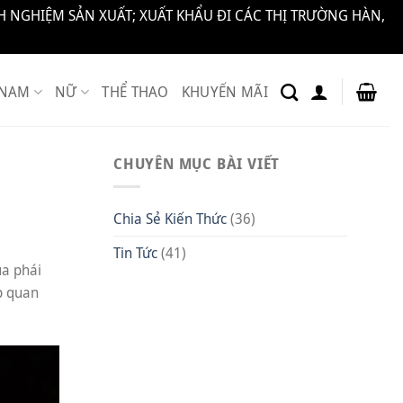
 NGHIỆM SẢN XUẤT; XUẤT KHẨU ĐI CÁC THỊ TRƯỜNG HÀN,
NAM
NỮ
THỂ THAO
KHUYẾN MÃI
CHUYÊN MỤC BÀI VIẾT
Chia Sẻ Kiến Thức
(36)
Tin Tức
(41)
ủa phái
p quan