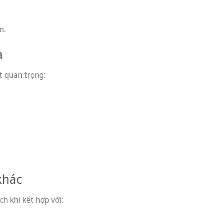
m.
a
ất quan trọng:
khác
h khi kết hợp với: