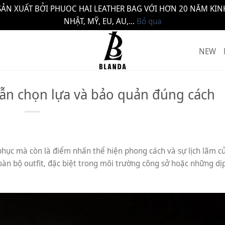
ẢN XUẤT BỞI PHUOC HAI LEATHER BAG VỚI HƠN 20 NĂM KINH
NHẬT, MỸ, EU, AU,...
Bỏ qua
NEW
ẫn chọn lựa và bảo quản đúng cách
phục mà còn là điểm nhấn thể hiện phong cách và sự lịch lãm c
àn bộ outfit, đặc biệt trong môi trường công sở hoặc những dị