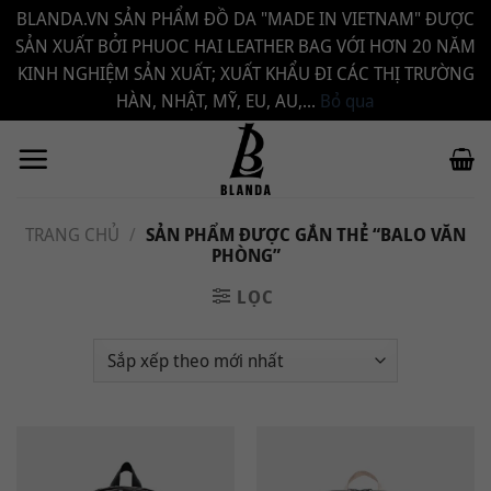
BLANDA.VN SẢN PHẨM ĐỒ DA "MADE IN VIETNAM" ĐƯỢC
SẢN XUẤT BỞI PHUOC HAI LEATHER BAG VỚI HƠN 20 NĂM
KINH NGHIỆM SẢN XUẤT; XUẤT KHẨU ĐI CÁC THỊ TRƯỜNG
HÀN, NHẬT, MỸ, EU, AU,...
Bỏ qua
Bỏ
qua
nội
dung
TRANG CHỦ
/
SẢN PHẨM ĐƯỢC GẮN THẺ “BALO VĂN
PHÒNG”
LỌC