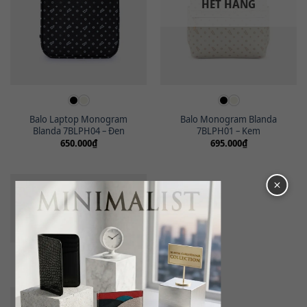
HẾT HÀNG
Balo Laptop Monogram
Balo Monogram Blanda
Blanda 7BLPH04 – Đen
7BLPH01 – Kem
650.000
₫
695.000
₫
HẾT HÀNG