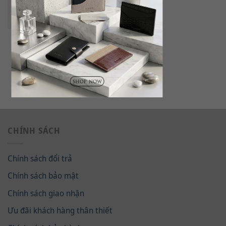
Balo Monogram Blanda
7BLPH01 – Đen
695.000
₫
CHÍNH SÁCH
Chính sách đổi trả
Chính sách bảo mật
Chính sách giao nhận
Ưu đãi khách hàng thân thiết