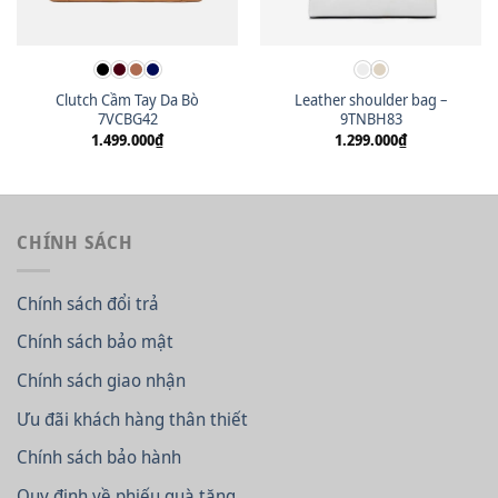
Clutch Cầm Tay Da Bò
Leather shoulder bag –
7VCBG42
9TNBH83
1.499.000
₫
1.299.000
₫
CHÍNH SÁCH
Chính sách đổi trả
Chính sách bảo mật
Chính sách giao nhận
Ưu đãi khách hàng thân thiết
Chính sách bảo hành
Quy định về phiếu quà tặng