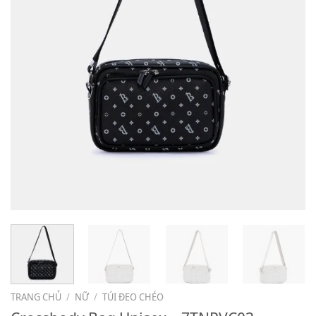
TRANG CHỦ
/
NỮ
/
TÚI ĐEO CHÉO