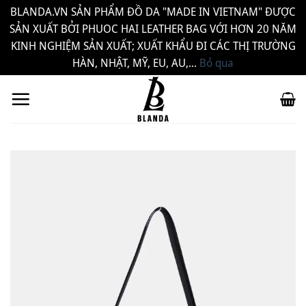
BLANDA.VN SẢN PHẨM ĐỒ DA "MADE IN VIETNAM" ĐƯỢC
SẢN XUẤT BỞI PHUOC HAI LEATHER BAG VỚI HƠN 20 NĂM
KINH NGHIỆM SẢN XUẤT; XUẤT KHẨU ĐI CÁC THỊ TRƯỜNG
HÀN, NHẬT, MỸ, EU, AU,...
Bỏ qua
Bỏ
qua
nội
dung