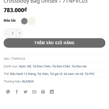
Crossbody Bag Unisex – 7TNPVC03
783.000
₫
Màu Sắc
Crossbody Bag Unisex - 7TNPVC03 số lượng
THÊM VÀO GIỎ HÀNG
SKU:
7TNPVC03
Danh mục:
Nam
,
Nữ
,
Túi Đeo Chéo
,
Túi Đeo Chéo
,
Túi Đeo Vai
Thẻ:
Bảo hành 12 tháng
,
Túi chéo
,
Túi giá rẻ
,
túi nam
,
túi nữ
,
Túi PVC
Thương hiệu:
BLANDA